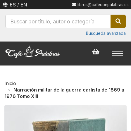
ES
/
EN
libros@cafeconpalabras.es
Búsqueda avanzada
Toggl
naviga
Inicio
Narración militar de la guerra carlista de 1869 a
1976 Tomo XIII