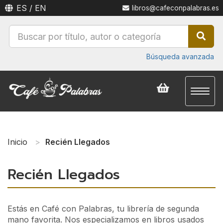
ES
/
EN
libros@cafeconpalabras.es
Búsqueda avanzada
Toggl
naviga
Inicio
Recién Llegados
Recién Llegados
Estás en Café con Palabras, tu librería de segunda
mano favorita. Nos especializamos en libros usados