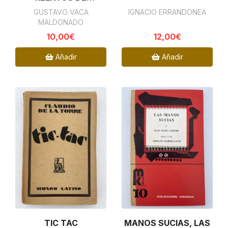
CAYAMBE
GUSTAVO VACA
IGNACIO ERRANDONEA
MALDONADO
10,00€
12,00€
Añadir
Añadir
TIC TAC
MANOS SUCIAS, LAS