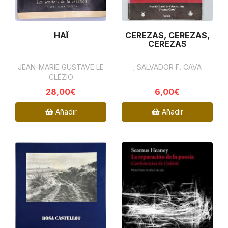
HAÏ
CEREZAS, CEREZAS,
CEREZAS
JEAN-MARIE GUSTAVE LE
; SALVADOR F. CAVA
CLÉZIO
28,00€
6,00€
Añadir
Añadir