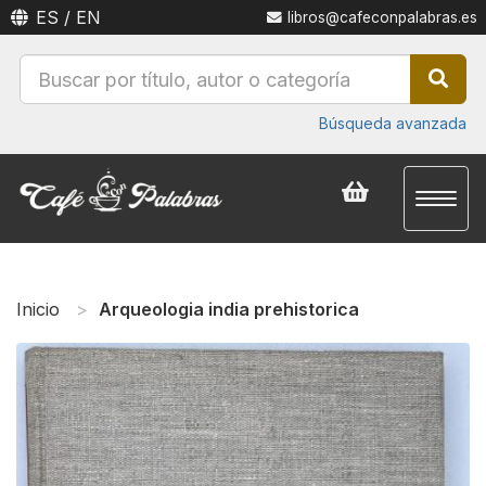
ES
/
EN
libros@cafeconpalabras.es
Búsqueda avanzada
Toggl
naviga
Inicio
Arqueologia india prehistorica