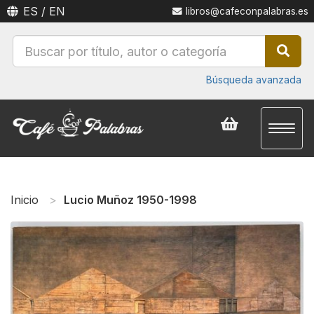
ES
/
EN
libros@cafeconpalabras.es
Búsqueda avanzada
Toggl
naviga
Inicio
Lucio Muñoz 1950-1998