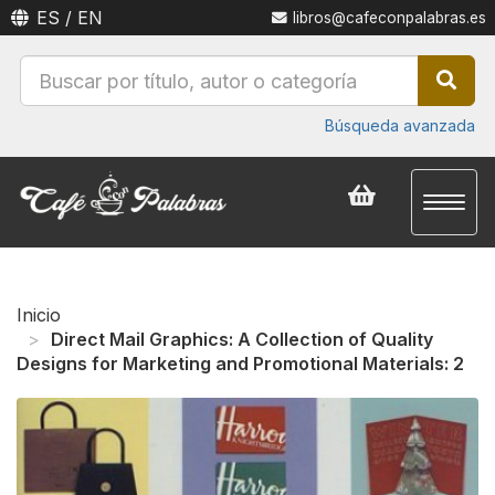
ES
/
EN
libros@cafeconpalabras.es
Búsqueda avanzada
Toggl
naviga
Inicio
Direct Mail Graphics: A Collection of Quality
Designs for Marketing and Promotional Materials: 2