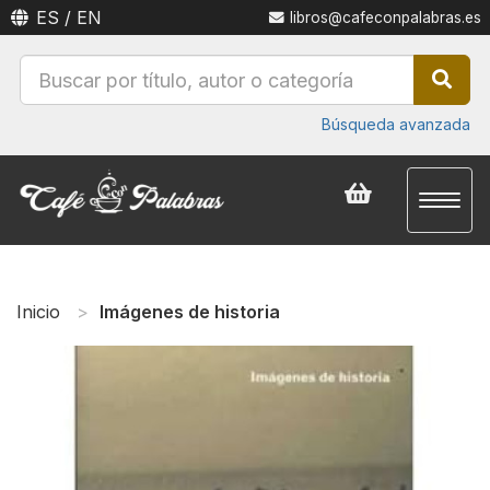
ES
/
EN
libros@cafeconpalabras.es
Búsqueda avanzada
Toggl
naviga
Inicio
Imágenes de historia