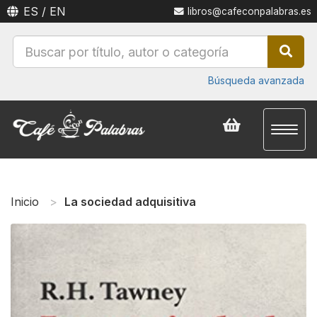
ES
/
EN
libros@cafeconpalabras.es
Búsqueda avanzada
Toggl
naviga
Inicio
La sociedad adquisitiva