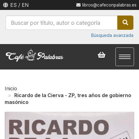
ES
/
EN
libros@cafeconpalabras.es
Búsqueda avanzada
Toggl
naviga
Inicio
Ricardo de la Cierva - ZP, tres años de gobierno
masónico