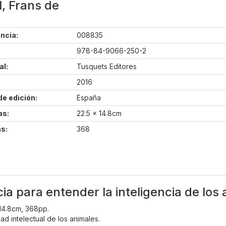
, Frans de
ncia:
008835
978-84-9066-250-2
al:
Tusquets Editores
2016
de edición:
España
as:
22.5 x 14.8cm
s:
368
ia para entender la inteligencia de los
 14.8cm, 368pp.
d intelectual de los animales.