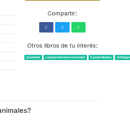
Compartir:
Otros libros de tu interés:
animales
comportamiento humano
humanidades
intelige
 animales?