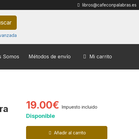
libros@cafeconpalabras.es
scar
vanzada
s Somos
Métodos de envío
Mi carrito
19.00€
ra
Impuesto incluido
Disponible
Añadir al carrito