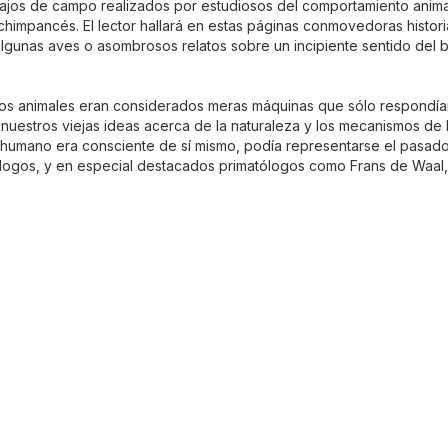
bajos de campo realizados por estudiosos del comportamiento anim
chimpancés. El lector hallará en estas páginas conmovedoras histor
algunas aves o asombrosos relatos sobre un incipiente sentido del b
los animales eran considerados meras máquinas que sólo respondían
 nuestros viejas ideas acerca de la naturaleza y los mecanismos de 
humano era consciente de sí mismo, podía representarse el pasado y
logos, y en especial destacados primatólogos como Frans de Waal, 