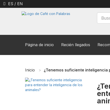
ES
/
EN
Página de inicio
Recién llegados
Recom
Inicio
¿Tenemos suficiente inteligencia 
¿Te
ent
ani