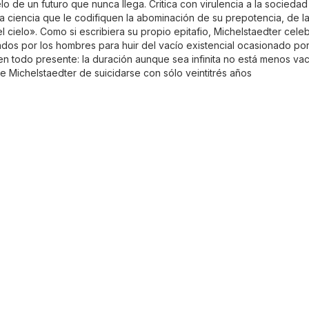
o de un futuro que nunca llega. Critica con virulencia a la socied
a ciencia que le codifiquen la abominación de su prepotencia, de 
l cielo». Como si escribiera su propio epitafio, Michelstaedter celeb
ados por los hombres para huir del vacío existencial ocasionado por
 en todo presente: la duración aunque sea infinita no está menos v
e Michelstaedter de suicidarse con sólo veintitrés años