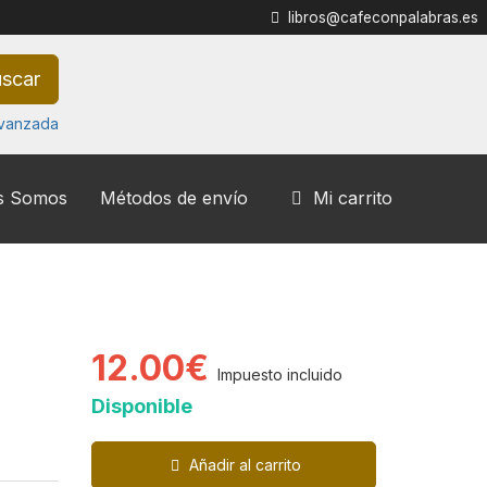
libros@cafeconpalabras.es
scar
vanzada
s Somos
Métodos de envío
Mi carrito
12.00€
Impuesto incluido
Disponible
Añadir al carrito