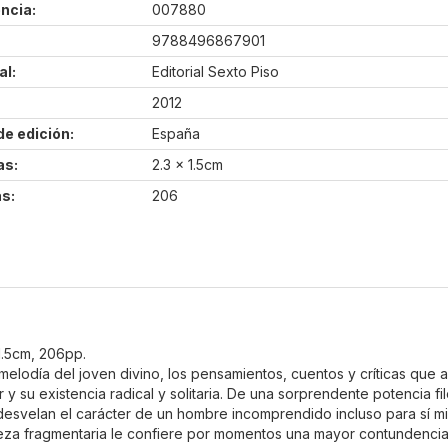
ncia:
007880
9788496867901
al:
Editorial Sexto Piso
2012
de edición:
España
as:
2.3 x 1.5cm
s:
206
 1.5cm, 206pp.
melodía del joven divino, los pensamientos, cuentos y críticas que a
 su existencia radical y solitaria. De una sorprendente potencia fil
desvelan el carácter de un hombre incomprendido incluso para sí mis
raleza fragmentaria le confiere por momentos una mayor contundenci