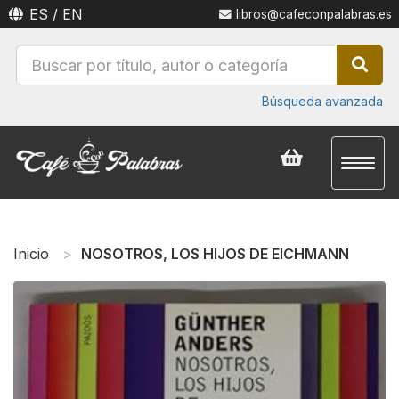
ES
/
EN
libros@cafeconpalabras.es
Búsqueda avanzada
Toggl
naviga
Inicio
NOSOTROS, LOS HIJOS DE EICHMANN