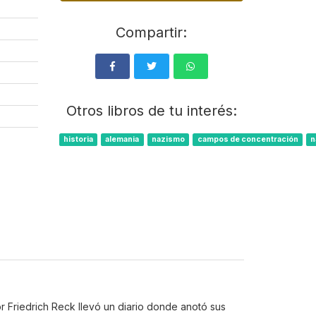
Compartir:
Otros libros de tu interés:
historia
alemania
nazismo
campos de concentración
n
 Friedrich Reck llevó un diario donde anotó sus