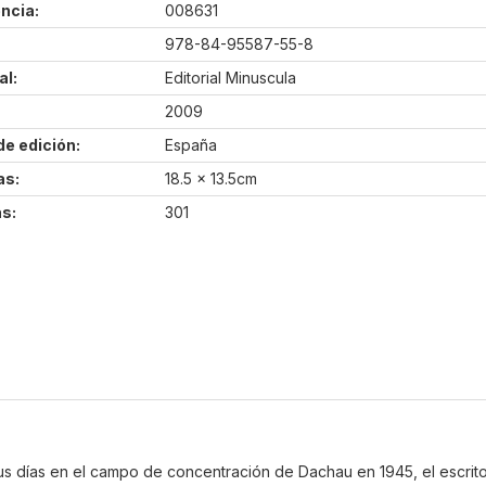
ncia:
008631
978-84-95587-55-8
al:
Editorial Minuscula
2009
de edición:
España
as:
18.5 x 13.5cm
s:
301
días en el campo de concentración de Dachau en 1945, el escritor