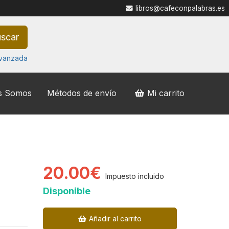
libros@cafeconpalabras.es
scar
vanzada
s Somos
Métodos de envío
Mi carrito
20.00€
Impuesto incluido
Disponible
Añadir al carrito