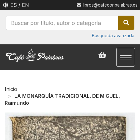
ES
/
EN
libros@cafeconpalabras.es
Búsqueda avanzada
Toggl
naviga
Inicio
LA MONARQUÍA TRADICIONAL. DE MIGUEL,
Raimundo