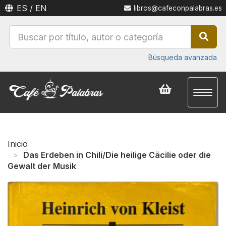
ES
/
EN
libros@cafeconpalabras.es
Búsqueda avanzada
Toggl
naviga
Inicio
Das Erdeben in Chili/Die heilige Cäcilie oder die
Gewalt der Musik