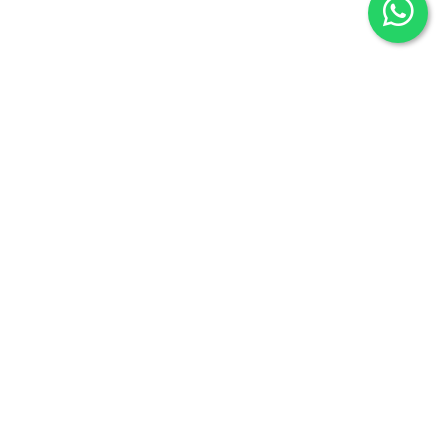
Café con Palabras
C/San Martín 24
Cabezón de la Sal 39500