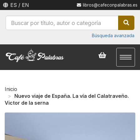
ES
/
EN
libros@cafeconpalabras.es
Búsqueda avanzada
Toggl
naviga
Inicio
Nuevo viaje de España. La vía del Calatraveño.
Victor de la serna