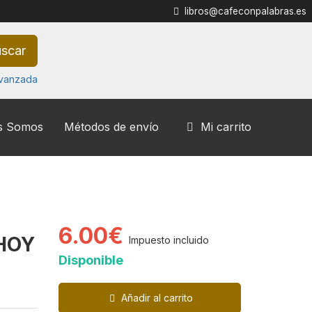
libros@cafeconpalabras.es
scar
vanzada
s Somos
Métodos de envío
Mi carrito
6.00€
HOY
Impuesto incluido
Disponible
Añadir al carrito