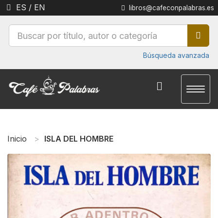
ES
/
EN
libros@cafeconpalabras.es
Búsqueda avanzada
Toggl
naviga
Inicio
ISLA DEL HOMBRE