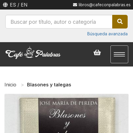
ES
/
EN
libros@cafeconpalabras.es
Búsqueda avanzada
Toggl
naviga
Inicio
Blasones y talegas