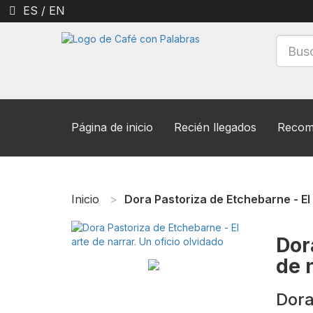
ES
/
EN
Página de inicio
Recién llegados
Recom
Inicio
Dora Pastoriza de Etchebarne - El 
Dor
de 
Dora