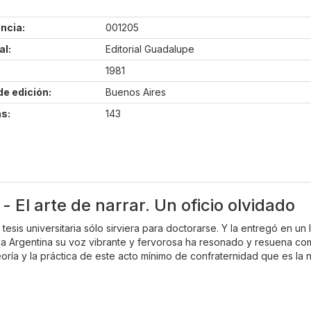
ncia:
001205
al:
Editorial Guadalupe
1981
de edición:
Buenos Aires
s:
143
 El arte de narrar. Un oficio olvidado
esis universitaria sólo sirviera para doctorarse. Y la entregó en un
toda Argentina su voz vibrante y fervorosa ha resonado y resuena co
eoría y la práctica de este acto mínimo de confraternidad que es la n