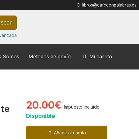
libros@cafeconpalabras.es
scar
vanzada
s Somos
Métodos de envío
Mi carrito
20.00€
rte
Impuesto incluido
Disponible
Añadir al carrito