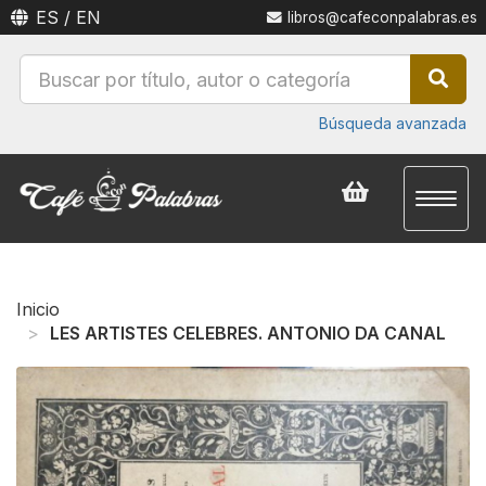
ES
/
EN
libros@cafeconpalabras.es
Búsqueda avanzada
Toggl
naviga
Inicio
LES ARTISTES CELEBRES. ANTONIO DA CANAL