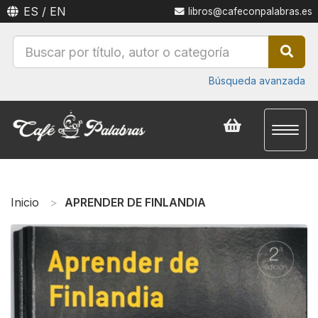
ES
/
EN
libros@cafeconpalabras.es
Búsqueda avanzada
Toggl
naviga
Inicio
APRENDER DE FINLANDIA