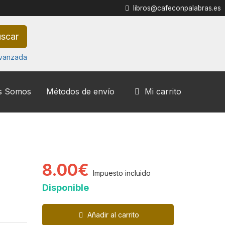
libros@cafeconpalabras.es
scar
vanzada
s Somos
Métodos de envío
Mi carrito
8.00€
Impuesto incluido
Disponible
Añadir al carrito