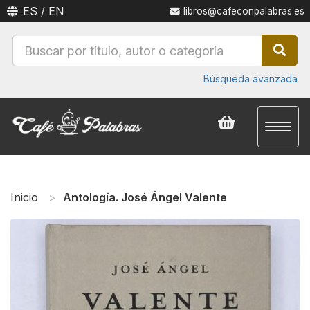
ES
/
EN
libros@cafeconpalabras.es
Búsqueda avanzada
Toggl
naviga
Inicio
Antología. José Ángel Valente