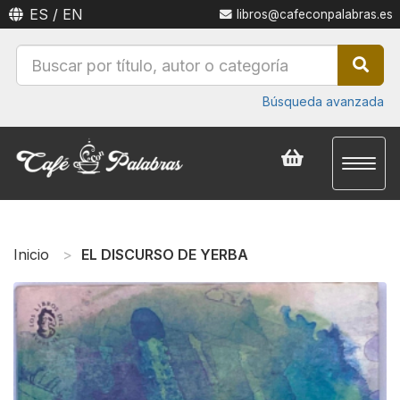
ES
/
EN
libros@cafeconpalabras.es
Búsqueda avanzada
Toggl
naviga
Inicio
EL DISCURSO DE YERBA