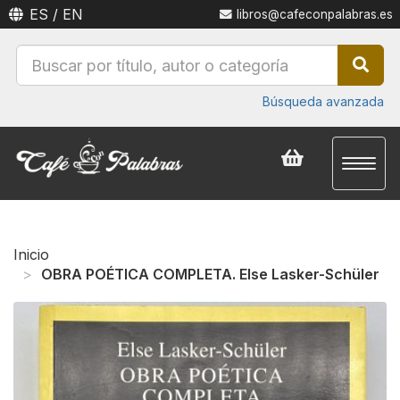
ES
/
EN
libros@cafeconpalabras.es
Búsqueda avanzada
Toggl
naviga
Inicio
OBRA POÉTICA COMPLETA. Else Lasker-Schüler