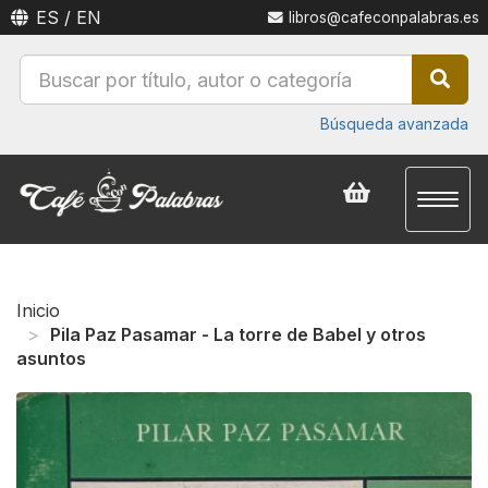
ES
/
EN
libros@cafeconpalabras.es
Búsqueda avanzada
Toggl
naviga
Inicio
Pila Paz Pasamar - La torre de Babel y otros
asuntos