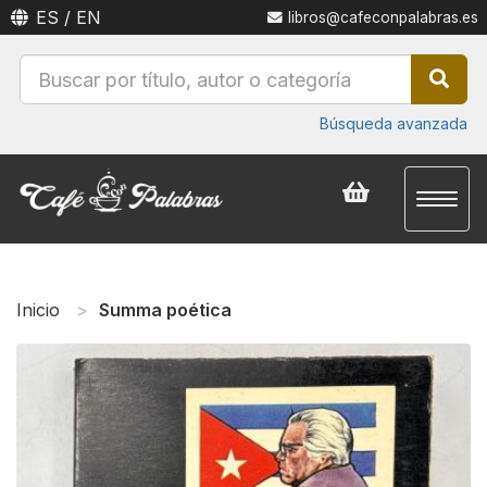
ES
/
EN
libros@cafeconpalabras.es
Búsqueda avanzada
Toggl
naviga
Inicio
Summa poética