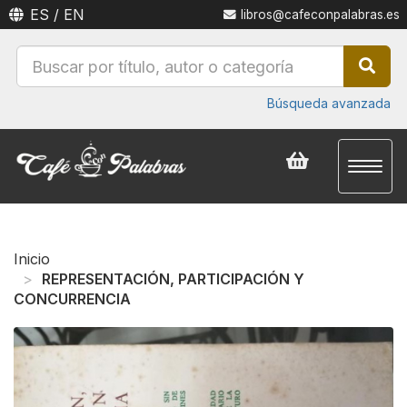
ES
/
EN
libros@cafeconpalabras.es
Búsqueda avanzada
Toggl
naviga
Inicio
REPRESENTACIÓN, PARTICIPACIÓN Y
CONCURRENCIA