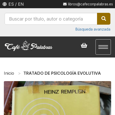
ES
/
EN
libros@cafeconpalabras.es
Búsqueda avanzada
Toggl
naviga
Inicio
TRATADO DE PSICOLOGÍA EVOLUTIVA