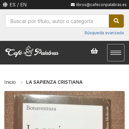
ES
/
EN
libros@cafeconpalabras.es
Búsqueda avanzada
Toggl
naviga
Inicio
LA SAPIENZA CRISTIANA