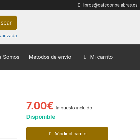
libros@cafeconpalabras.es
scar
vanzada
s Somos
Métodos de envío
Mi carrito
7.00€
Impuesto incluido
Disponible
Añadir al carrito