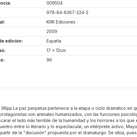
ncia:
009504
978-84-8367-224-2
al:
KRK Ediciones
2009
de edición:
España
as:
17 x 12cm
s:
96
 96pp.La paz perpetua pertenece a la etapa o ciclo dramático en qu
 protagonistas son animales humanizados, con las funciones psicoló
scarar el lado más terrible de la humanidad y los horrores a los q
tro entre lo literario y lo espectacular, un intérprete activo, Ma
 partir de la "discusión" propuesta por el dramaturgo. Se sitúa, pues