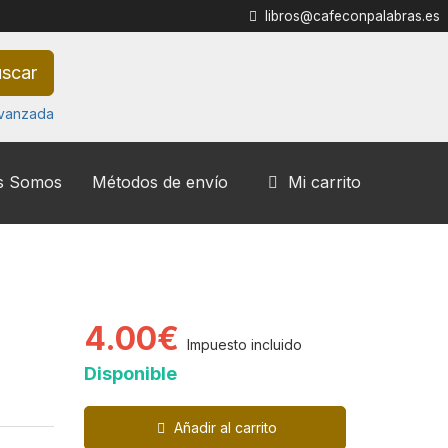
libros@cafeconpalabras.es
scar
vanzada
s Somos
Métodos de envío
Mi carrito
4.00€
Impuesto incluido
Disponible
Añadir al carrito